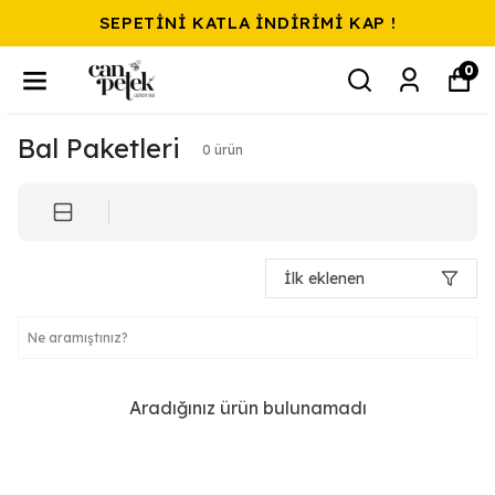
SEPETİNİ KATLA İNDİRİMİ KAP !
0
Bal Paketleri
0
ürün
İlk eklenen
Aradığınız ürün bulunamadı