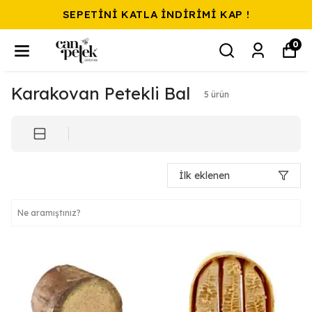
SEPETİNİ KATLA İNDİRİMİ KAP !
0
Karakovan Petekli Bal
5
ürün
İlk eklenen