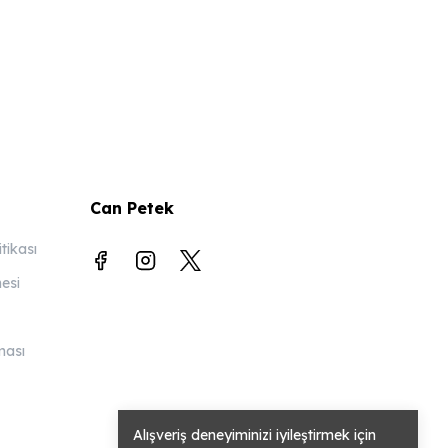
Can Petek
itikası
esi
ması
Alışveriş deneyiminizi iyileştirmek için