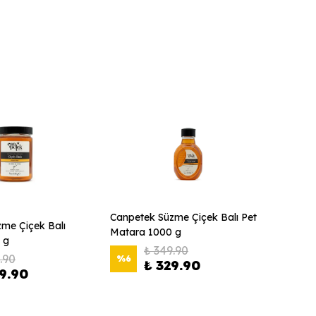
Canpetek Süzme Çiçek Balı Pet
Canpet
me Çiçek Balı
Matara 1000 g
Pratik
 g
₺ 349.90
.90
%
6
₺ 329.90
₺ 14
9.90