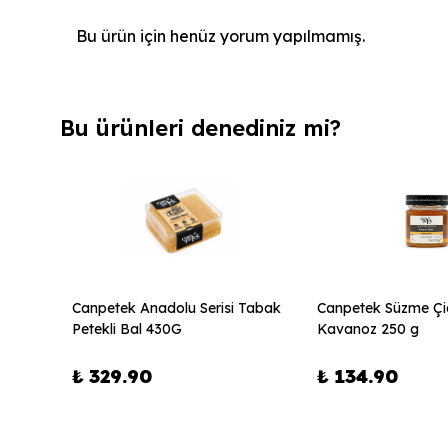
Bu ürün için henüz yorum yapılmamış.
Bu ürünleri denediniz mi?
ükendi
ek
Canpetek Anadolu Serisi Tabak
Canpetek Süzme Çi
Petekli Bal 430G
Kavanoz 250 g
₺ 329.90
₺ 134.90