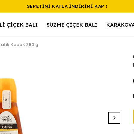
SEPETİNİ KATLA İNDİRİMİ KAP !
Lİ ÇİÇEK BALI
SÜZME ÇİÇEK BALI
KARAKOVA
ratik Kapak 280 g