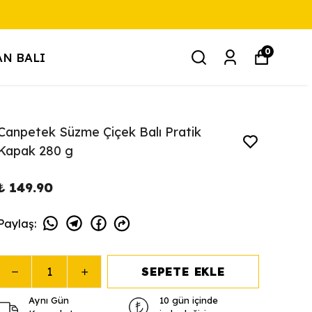
0
N BALI
Canpetek Süzme Çiçek Balı Pratik
Kapak 280 g
₺ 149.90
Paylaş
:
SEPETE EKLE
Aynı Gün
10 gün içinde